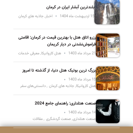
بلندترین آبشار ایران در کرمان
15 اردیبهشت ماه 1404
اخبار
,
جاذبه های کرمان
رزرو اتاق هتل با بهترین قیمت در کرمان: اقامتی
فراموش‌نشدنی در دیار کریمان
21 مرداد ماه 1403
هتل کاروانیکا
,
معرفی خدمات
بزرگ ‌ترین بوتیک هتل دنیا، از گذشته تا امروز
15 مرداد ماه 1403
هتل کاروانیکا
,
جاذبه های کرمان
,
دانستنی‌های سفر
صنعت هتلداری: راهنمای جامع 2024
14 مرداد ماه 1403
صنعت هتلداری
,
صنعت گردشگری
,
مقالات